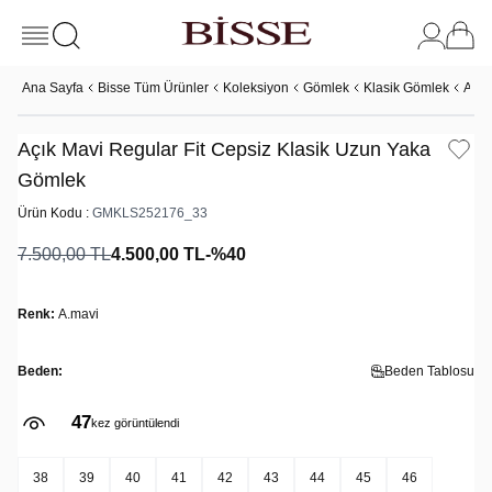
Ana Sayfa
Bisse Tüm Ürünler
Koleksiyon
Gömlek
Klasik Gömlek
Açık
Açık Mavi Regular Fit Cepsiz Klasik Uzun Yaka
Gömlek
Ürün Kodu :
GMKLS252176_33
7.500,00
TL
4.500,00
TL
-%
40
Renk:
A.mavi
Beden:
Beden Tablosu
47
kez görüntülendi
38
39
40
41
42
43
44
45
46