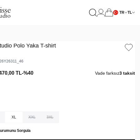
TR
TL
udio Polo Yaka T-shirt
26Y26311_46
470,00
TL
-%
40
Vade farksız
3 taksit
XL
XXL
3XL
Durumunu Sorgula