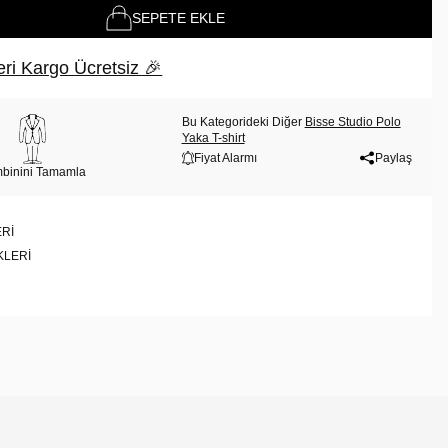
SEPETE EKLE
ri Kargo Ücretsiz 🎉
Bu Kategorideki Diğer
Bisse Studio Polo
Yaka T-shirt
Fiyat Alarmı
Paylaş
binini Tamamla
RI
KLERI