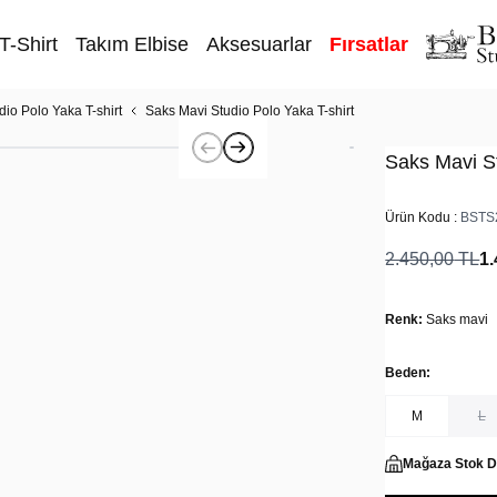
T-Shirt
Takım Elbise
Aksesuarlar
Fırsatlar
dio Polo Yaka T-shirt
Saks Mavi Studio Polo Yaka T-shirt
Saks Mavi St
Ürün Kodu :
BSTS
2.450,00
TL
1.
Renk:
Saks mavi
Beden:
M
L
Mağaza Stok 