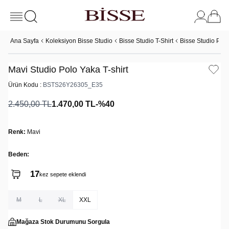
Ana Sayfa
Koleksiyon Bisse Studio
Bisse Studio T-Shirt
Bisse Studio Polo
Mavi Studio Polo Yaka T-shirt
Ürün Kodu :
BSTS26Y26305_E35
2.450,00
TL
1.470,00
TL
-%
40
Renk:
Mavi
Beden:
17
kez sepete eklendi
M
L
XL
XXL
Mağaza Stok Durumunu Sorgula