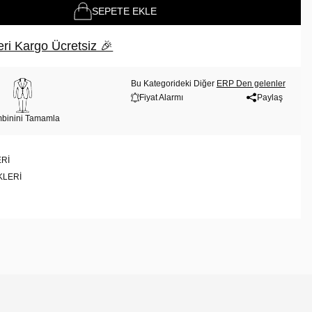
SEPETE EKLE
ri Kargo Ücretsiz 🎉
Bu Kategorideki Diğer
ERP Den gelenler
Fiyat Alarmı
Paylaş
binini Tamamla
RI
KLERI