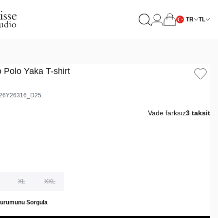
TR
TL
 Polo Yaka T-shirt
26Y26316_D25
Vade farksız
3 taksit
XL
XXL
Durumunu Sorgula