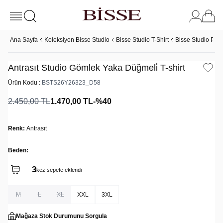
Ana Sayfa
Koleksiyon Bisse Studio
Bisse Studio T-Shirt
Bisse Studio Polo
Antrasıt Studio Gömlek Yaka Düğmeli̇ T-shirt
Ürün Kodu :
BSTS26Y26323_D58
2.450,00
TL
1.470,00
TL
-%
40
Renk:
Antrasıt
Beden:
3
2
kez sepete eklendi
kez satın alındı
M
L
XL
XXL
3XL
Mağaza Stok Durumunu Sorgula