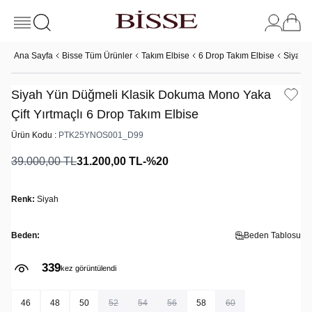
Ana Sayfa
Bisse Tüm Ürünler
Takım Elbise
6 Drop Takım Elbise
Siyah Y
Siyah Yün Düğmeli Klasik Dokuma Mono Yaka
Çift Yırtmaçlı 6 Drop Takım Elbise
Ürün Kodu :
PTK25YNOS001_D99
39.000,00
TL
31.200,00
TL
-%
20
Renk:
Siyah
Beden:
Beden Tablosu
339
kez görüntülendi
46
48
50
52
54
56
58
60