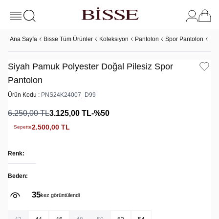
Ana Sayfa
Bisse Tüm Ürünler
Koleksiyon
Pantolon
Spor Pantolon
Siy
Siyah Pamuk Polyester Doğal Pilesiz Spor
Pantolon
Ürün Kodu :
PNS24K24007_D99
6.250,00
TL
3.125,00
TL
-%
50
2.500,00
TL
Sepette
Renk:
Beden:
35
kez görüntülendi