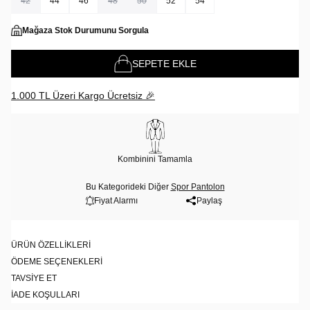
42
44
46
48
50
52
54
Mağaza Stok Durumunu Sorgula
SEPETE EKLE
1.000 TL Üzeri Kargo Ücretsiz 🎉
Kombinini Tamamla
Bu Kategorideki Diğer
Spor Pantolon
Fiyat Alarmı
Paylaş
ÜRÜN ÖZELLIKLERI
ÖDEME SEÇENEKLERI
TAVSIYE ET
İADE KOŞULLARI