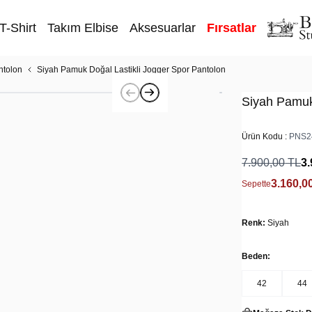
T-Shirt
Takım Elbise
Aksesuarlar
Fırsatlar
ntolon
Siyah Pamuk Doğal Lastikli Jogger Spor Pantolon
Siyah Pamuk
Ürün Kodu :
PNS2
7.900,00
TL
3.
3.160,0
Sepette
Renk:
Siyah
Beden:
42
44