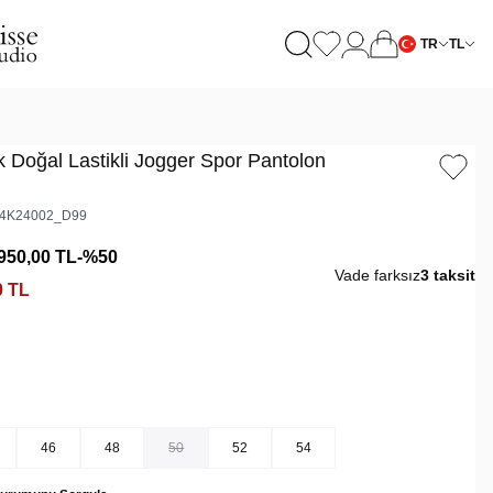
TR
TL
 Doğal Lastikli Jogger Spor Pantolon
4K24002_D99
950,00
TL
-%
50
Vade farksız
3 taksit
0
TL
46
48
50
52
54