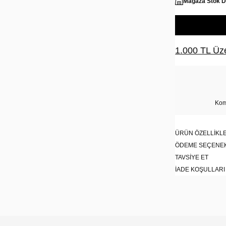
Mağaza Stok 
1.000 TL Üze
Kom
ÜRÜN ÖZELLIKLE
ÖDEME SEÇENE
TAVSIYE ET
İADE KOŞULLARI