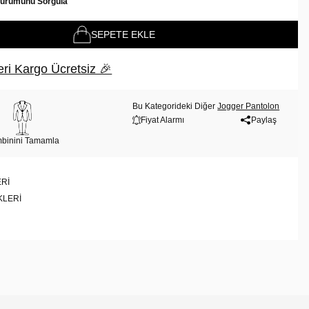
Durumunu Sorgula
SEPETE EKLE
ri Kargo Ücretsiz 🎉
Bu Kategorideki Diğer
Jogger Pantolon
Fiyat Alarmı
Paylaş
binini Tamamla
RI
KLERI