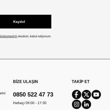
Kaydol
özleşmesi'ni
okudum, kabul ediyorum.
BİZE ULAŞIN
TAKİP ET
etni
0850 522 47 73
Facebook
Twitter
Youtub
Haftaiçi 09:00 - 17:30
Instagram
Linkedin