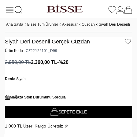
Ana Sayfa
Bisse Tüm Ürünler
Aksesuar
Cüzdan
Siyah Deri Desenli Ge
Siyah Deri Desenli Gerçek Cüzdan
Ürün Kodu :
CZ22Y22101_D99
2.950,00
TL
2.360,00
TL
-%
20
Renk:
Siyah
Mağaza Stok Durumunu Sorgula
SEPETE EKLE
1.000 TL Üzeri Kargo Ücretsiz 🎉