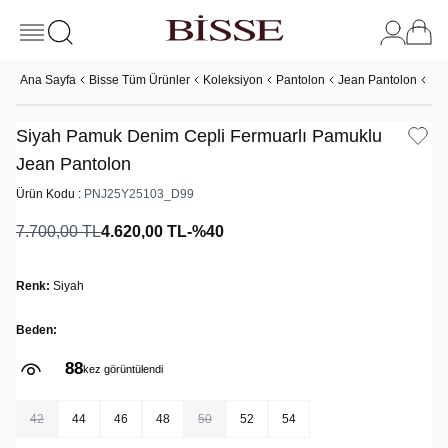
Ana Sayfa
Bisse Tüm Ürünler
Koleksiyon
Pantolon
Jean Pantolon
Si
Siyah Pamuk Denim Cepli Fermuarlı Pamuklu
Jean Pantolon
Ürün Kodu :
PNJ25Y25103_D99
7.700,00
TL
4.620,00
TL
-%
40
Renk:
Siyah
Beden:
88
kez görüntülendi
42
44
46
48
50
52
54