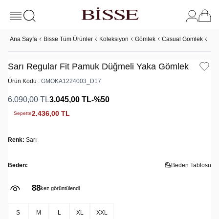
Ana Sayfa
Bisse Tüm Ürünler
Koleksiyon
Gömlek
Casual Gömlek
Sar
Sarı Regular Fit Pamuk Düğmeli Yaka Gömlek
Ürün Kodu :
GMOKA1224003_D17
6.090,00
TL
3.045,00
TL
-%
50
2.436,00
TL
Sepette
Renk:
Sarı
Beden:
Beden Tablosu
88
kez görüntülendi
S
M
L
XL
XXL