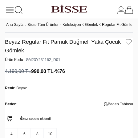
Ana Sayfa
Bisse Tüm Ürünler
Koleksiyon
Gömlek
Regular Fit Gömlek
Beyaz Regular Fit Pamuk Düğmeli Yaka Çocuk
Gömlek
Ürün Kodu :
GM23Y231162_D01
4.190,00
TL
990,00
TL
-%
76
Renk:
Beyaz
Beden:
Beden Tablosu
4
kez sepete eklendi
4
6
8
10