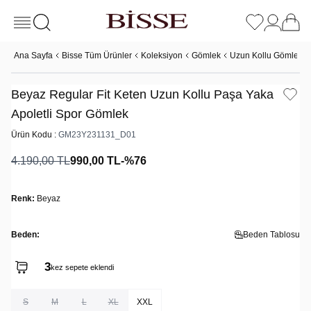
Ana Sayfa
Bisse Tüm Ürünler
Koleksiyon
Gömlek
Uzun Kollu Gömlek
Beyaz Regular Fit Keten Uzun Kollu Paşa Yaka
Apoletli Spor Gömlek
Ürün Kodu :
GM23Y231131_D01
4.190,00
TL
990,00
TL
-%
76
Renk:
Beyaz
Beden:
Beden Tablosu
3
kez sepete eklendi
S
M
L
XL
XXL