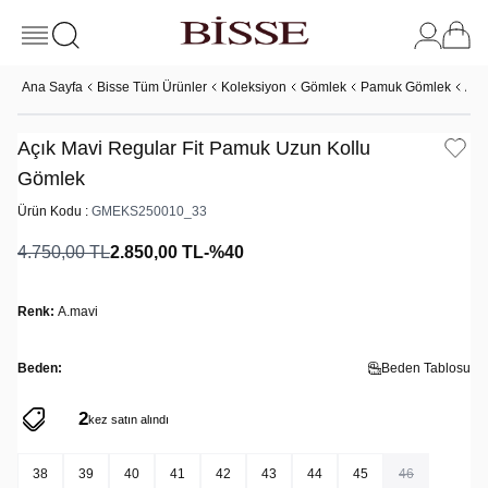
Ana Sayfa
Bisse Tüm Ürünler
Koleksiyon
Gömlek
Pamuk Gömlek
Açı
Açık Mavi Regular Fit Pamuk Uzun Kollu
Gömlek
Ürün Kodu :
GMEKS250010_33
4.750,00
TL
2.850,00
TL
-%
40
Renk:
A.mavi
Beden:
Beden Tablosu
2
3
kez satın alındı
kez sepete eklendi
38
39
40
41
42
43
44
45
46