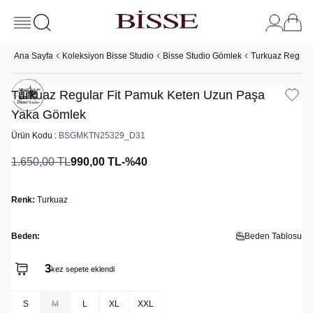
Ana Sayfa
Koleksiyon Bisse Studio
Bisse Studio Gömlek
Turkuaz Regula
Turkuaz Regular Fit Pamuk Keten Uzun Paşa
Yaka Gömlek
Ürün Kodu :
BSGMKTN25329_D31
1.650,00
TL
990,00
TL
-%
40
Renk:
Turkuaz
Beden:
Beden Tablosu
3
kez sepete eklendi
S
M
L
XL
XXL