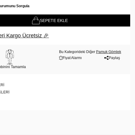
Durumunu Sorgula
SEPETE EKLE
ri Kargo Ücretsiz 🎉
Bu Kategorideki Diğer
Pamuk Gömlek
Fiyat Alarmı
Paylaş
binini Tamamla
RI
KLERI