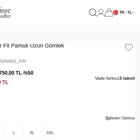
TR
TL
r Fit Pamuk Uzun Gömlek
G250021_D35
750,00
TL
-%
50
Vade farksız
3 taksit
0
TL
Beden Tablosu
L
XL
XXL