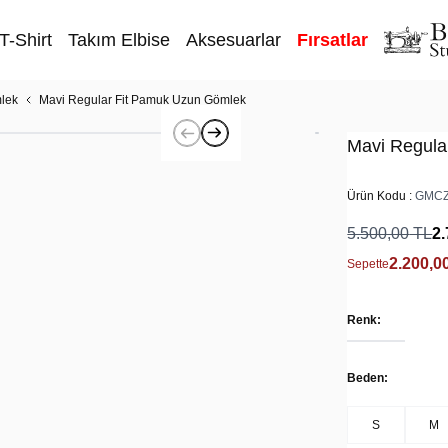
T-Shirt
Takım Elbise
Aksesuarlar
Fırsatlar
lek
Mavi Regular Fit Pamuk Uzun Gömlek
Mavi Regula
Ürün Kodu :
GMCZ
5.500,00
TL
2.
2.200,0
Sepette
Renk:
Beden:
S
M