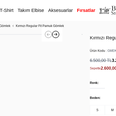
T-Shirt
Takım Elbise
Aksesuarlar
Fırsatlar
 Gömlek
Kırmızı Regular Fit Pamuk Gömlek
Kırmızı Reg
Ürün Kodu :
GMEK
6.500,00
TL
3.
2.600,0
Sepette
Renk:
Beden:
S
M