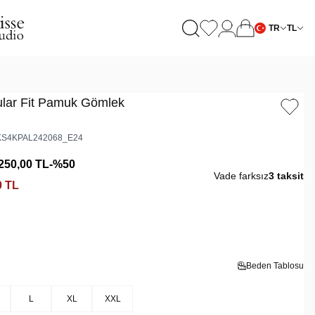
TR
TL
ular Fit Pamuk Gömlek
S4KPAL242068_E24
250,00
TL
-%
50
Vade farksız
3 taksit
0
TL
Beden Tablosu
L
XL
XXL