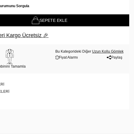
Durumunu Sorgula
SEPETE EKLE
ri Kargo Ücretsiz 🎉
Bu Kategorideki Diğer
Uzun Kollu Gömlek
Fiyat Alarmı
Paylaş
binini Tamamla
RI
KLERI