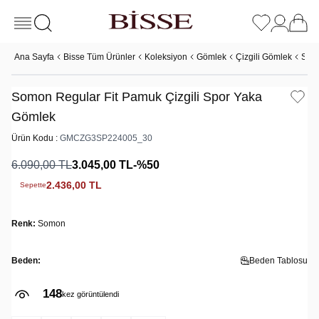
Ana Sayfa
Bisse Tüm Ürünler
Koleksiyon
Gömlek
Çizgili Gömlek
Somo
Somon Regular Fit Pamuk Çizgili Spor Yaka
Gömlek
Ürün Kodu :
GMCZG3SP224005_30
6.090,00
TL
3.045,00
TL
-%
50
2.436,00
TL
Sepette
Renk:
Somon
Beden:
Beden Tablosu
148
kez görüntülendi