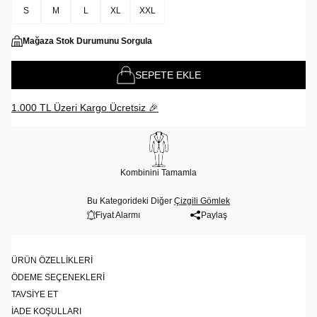
S
M
L
XL
XXL
Mağaza Stok Durumunu Sorgula
SEPETE EKLE
1.000 TL Üzeri Kargo Ücretsiz 🎉
Kombinini Tamamla
Bu Kategorideki Diğer
Çizgili Gömlek
Fiyat Alarmı
Paylaş
ÜRÜN ÖZELLIKLERI
ÖDEME SEÇENEKLERI
TAVSIYE ET
İADE KOŞULLARI