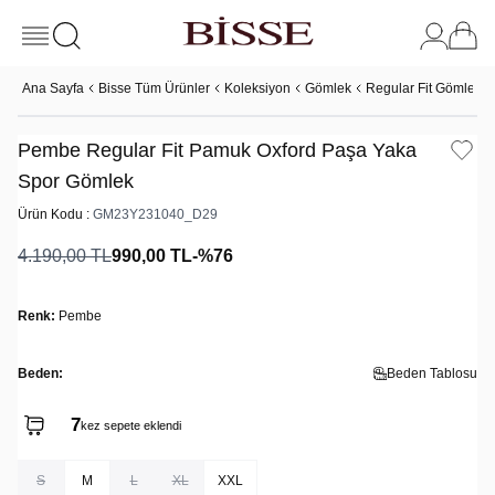
Ana Sayfa
Bisse Tüm Ürünler
Koleksiyon
Gömlek
Regular Fit Gömlek
Pembe Regular Fit Pamuk Oxford Paşa Yaka
Spor Gömlek
Ürün Kodu :
GM23Y231040_D29
4.190,00
TL
990,00
TL
-%
76
Renk:
Pembe
Beden:
Beden Tablosu
7
168
kez sepete eklendi
kez görüntülendi
S
M
L
XL
XXL