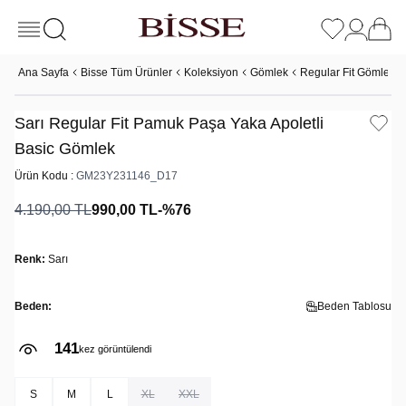
Ana Sayfa
Bisse Tüm Ürünler
Koleksiyon
Gömlek
Regular Fit Gömlek
Sarı Regular Fit Pamuk Paşa Yaka Apoletli
Basic Gömlek
Ürün Kodu :
GM23Y231146_D17
4.190,00
TL
990,00
TL
-%
76
Renk:
Sarı
Beden:
Beden Tablosu
141
kez görüntülendi
S
M
L
XL
XXL