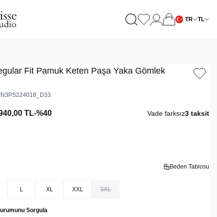
TR
TL
egular Fit Pamuk Keten Paşa Yaka Gömlek
N3PS224018_D33
940,00
TL
-%
40
Vade farksız
3 taksit
Beden Tablosu
L
XL
XXL
3XL
Durumunu Sorgula