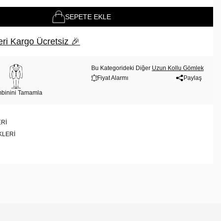
SEPETE EKLE
ri Kargo Ücretsiz 🎉
Bu Kategorideki Diğer
Uzun Kollu Gömlek
Fiyat Alarmı
Paylaş
binini Tamamla
RI
KLERI