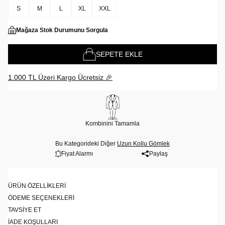
S
M
L
XL
XXL
Mağaza Stok Durumunu Sorgula
SEPETE EKLE
1.000 TL Üzeri Kargo Ücretsiz 🎉
Kombinini Tamamla
Bu Kategorideki Diğer
Uzun Kollu Gömlek
Fiyat Alarmı
Paylaş
ÜRÜN ÖZELLIKLERI
ÖDEME SEÇENEKLERI
TAVSIYE ET
İADE KOŞULLARI