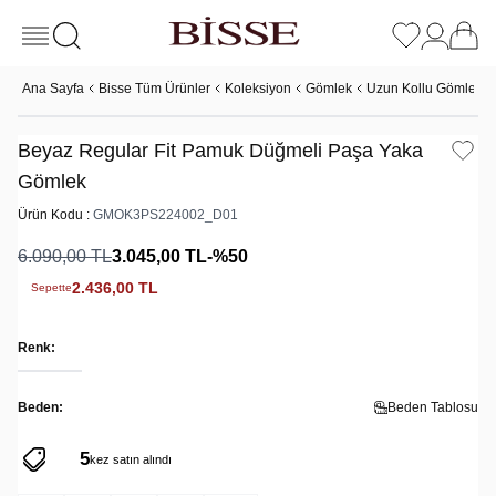
Ana Sayfa
Bisse Tüm Ürünler
Koleksiyon
Gömlek
Uzun Kollu Gömlek
Beyaz Regular Fit Pamuk Düğmeli Paşa Yaka
Gömlek
Ürün Kodu :
GMOK3PS224002_D01
6.090,00
TL
3.045,00
TL
-%
50
2.436,00
TL
Sepette
Renk:
Beden:
Beden Tablosu
5
149
kez satın alındı
kez görüntülendi