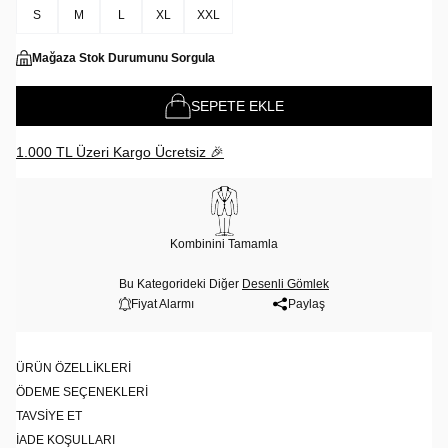
S
M
L
XL
XXL
Mağaza Stok Durumunu Sorgula
SEPETE EKLE
1.000 TL Üzeri Kargo Ücretsiz 🎉
Kombinini Tamamla
Bu Kategorideki Diğer
Desenli Gömlek
Fiyat Alarmı
Paylaş
ÜRÜN ÖZELLIKLERI
ÖDEME SEÇENEKLERI
TAVSIYE ET
İADE KOŞULLARI