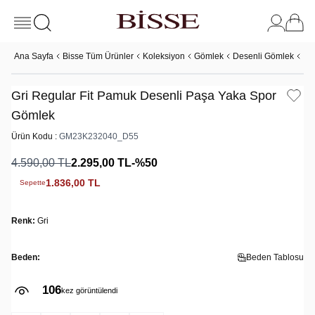
Ana Sayfa
Bisse Tüm Ürünler
Koleksiyon
Gömlek
Desenli Gömlek
Gr
Gri Regular Fit Pamuk Desenli Paşa Yaka Spor
Gömlek
Ürün Kodu :
GM23K232040_D55
4.590,00
TL
2.295,00
TL
-%
50
1.836,00
TL
Sepette
Renk:
Gri
Beden:
Beden Tablosu
106
kez görüntülendi