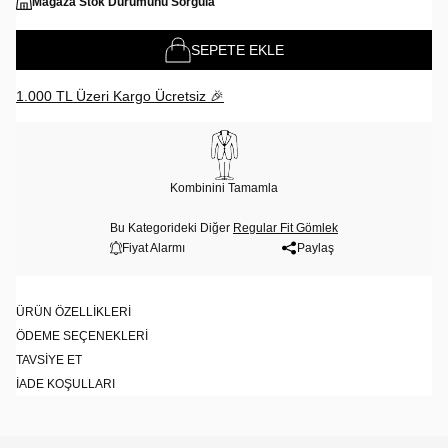
Mağaza Stok Durumunu Sorgula
SEPETE EKLE
1.000 TL Üzeri Kargo Ücretsiz 🎉
Kombinini Tamamla
Bu Kategorideki Diğer
Regular Fit Gömlek
Fiyat Alarmı
Paylaş
ÜRÜN ÖZELLIKLERI
ÖDEME SEÇENEKLERI
TAVSIYE ET
İADE KOŞULLARI