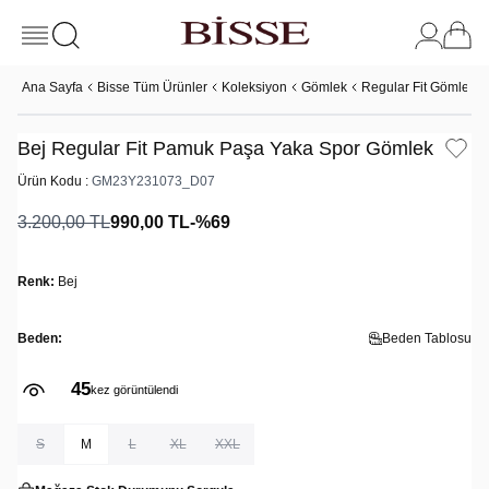
Ana Sayfa
Bisse Tüm Ürünler
Koleksiyon
Gömlek
Regular Fit Gömlek
Bej Regular Fit Pamuk Paşa Yaka Spor Gömlek
Ürün Kodu :
GM23Y231073_D07
3.200,00
TL
990,00
TL
-%
69
Renk:
Bej
Beden:
Beden Tablosu
45
kez görüntülendi
S
M
L
XL
XXL