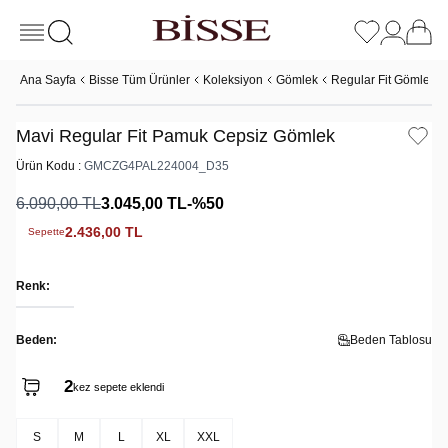
Ana Sayfa
Bisse Tüm Ürünler
Koleksiyon
Gömlek
Regular Fit Gömlek
Mavi Regular Fit Pamuk Cepsiz Gömlek
Ürün Kodu :
GMCZG4PAL224004_D35
6.090,00
TL
3.045,00
TL
-%
50
2.436,00
TL
Sepette
Renk:
Beden:
Beden Tablosu
2
kez sepete eklendi
S
M
L
XL
XXL