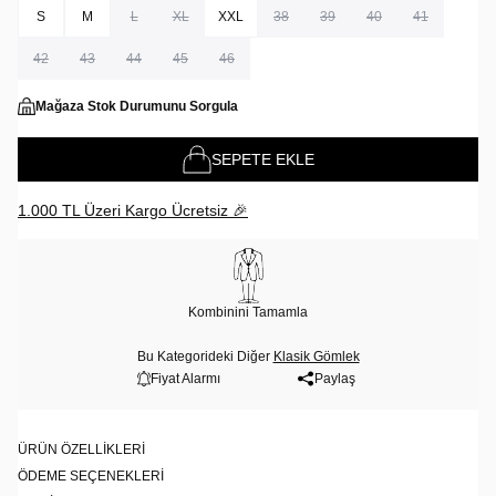
S
M
L
XL
XXL
38
39
40
41
42
43
44
45
46
Mağaza Stok Durumunu Sorgula
SEPETE EKLE
1.000 TL Üzeri Kargo Ücretsiz 🎉
Kombinini Tamamla
Bu Kategorideki Diğer
Klasik Gömlek
Fiyat Alarmı
Paylaş
ÜRÜN ÖZELLIKLERI
ÖDEME SEÇENEKLERI