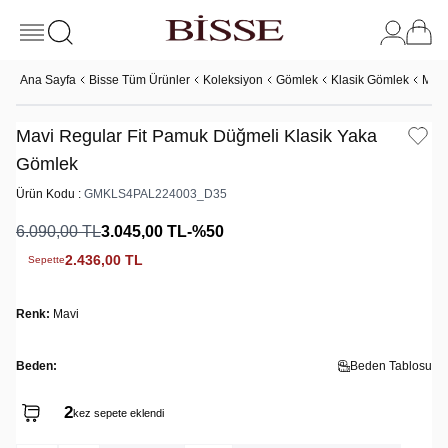
Ana Sayfa
Bisse Tüm Ürünler
Koleksiyon
Gömlek
Klasik Gömlek
Mavi
Mavi Regular Fit Pamuk Düğmeli Klasik Yaka
Gömlek
Ürün Kodu :
GMKLS4PAL224003_D35
6.090,00
TL
3.045,00
TL
-%
50
2.436,00
TL
Sepette
Renk:
Mavi
Beden:
Beden Tablosu
2
kez sepete eklendi