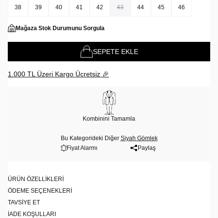
38
39
40
41
42
43
44
45
46
Mağaza Stok Durumunu Sorgula
SEPETE EKLE
1.000 TL Üzeri Kargo Ücretsiz 🎉
Kombinini Tamamla
Bu Kategorideki Diğer
Siyah Gömlek
Fiyat Alarmı
Paylaş
ÜRÜN ÖZELLIKLERI
ÖDEME SEÇENEKLERI
TAVSIYE ET
İADE KOŞULLARI