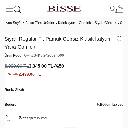
Ana Sayfa
Bisse Tüm Ürünler
Koleksiyon
Gömlek
Siyah Gömlek
Siya
Siyah Regular Fit Pamuk Cepsiz Klasik İtalyan
Yaka Gömlek
Ürün Kodu :
GMKLS4KBI242039_D99
6.090,00
TL
3.045,00
TL
-%
50
2.436,00
TL
Sepette
Renk:
Siyah
Beden:
Beden Tablosu
2
kez sepete eklendi