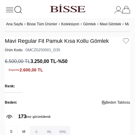
Ana Sayfa
Bisse Tüm Ürünler
Koleksiyon
Gömlek
Mavi Gömlek
Mavi 
Mavi Regular Fit Pamuk Kısa Kollu Gömlek
Ürün Kodu :
GMCZG250001_D35
6.500,00
TL
3.250,00
TL
-%
50
2.600,00
TL
Sepette
Renk:
Beden:
Beden Tablosu
173
kez görüntülendi
S
M
L
XL
XXL