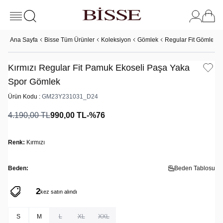
Ana Sayfa
Bisse Tüm Ürünler
Koleksiyon
Gömlek
Regular Fit Gömlek
Kırmızı Regular Fit Pamuk Ekoseli Paşa Yaka
Spor Gömlek
Ürün Kodu :
GM23Y231031_D24
4.190,00
TL
990,00
TL
-%
76
Renk:
Kırmızı
Beden:
Beden Tablosu
2
487
kez satın alındı
kez görüntülendi
S
M
L
XL
XXL