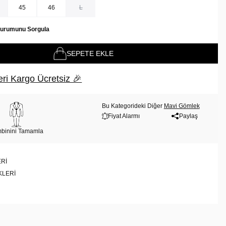
45
46
L
Durumunu Sorgula
SEPETE EKLE
ri Kargo Ücretsiz 🎉
Bu Kategorideki Diğer
Mavi Gömlek
Fiyat Alarmı
Paylaş
binini Tamamla
RI
KLERI