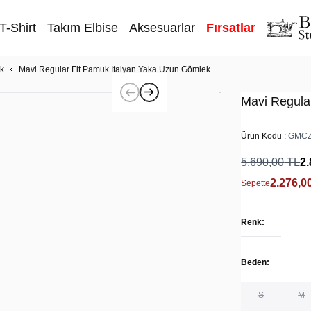
T-Shirt
Takım Elbise
Aksesuarlar
Fırsatlar
k
Mavi Regular Fit Pamuk İtalyan Yaka Uzun Gömlek
Mavi Regula
Ürün Kodu :
GMCZ
5.690,00
TL
2.
2.276,0
Sepette
Renk:
Beden:
S
M