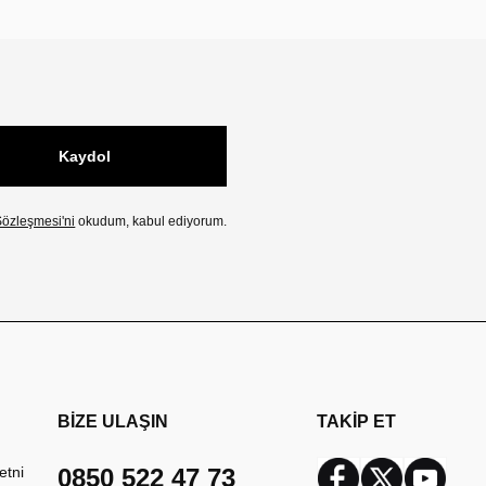
Kaydol
özleşmesi'ni
okudum, kabul ediyorum.
BİZE ULAŞIN
TAKİP ET
etni
0850 522 47 73