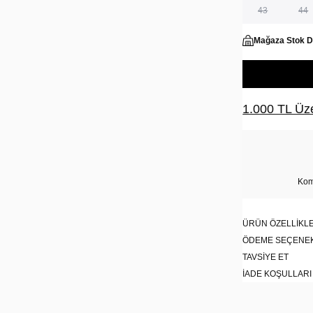
43
44
Mağaza Stok 
1.000 TL Üze
Kom
ÜRÜN ÖZELLIKLE
ÖDEME SEÇENE
TAVSIYE ET
İADE KOŞULLARI