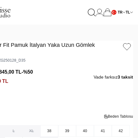
TR
TL
r Fit Pamuk İtalyan Yaka Uzun Gömlek
G250128_D35
845,00
TL
-%
50
Vade farksız
3 taksit
0
TL
Beden Tablosu
L
XL
38
39
40
41
42