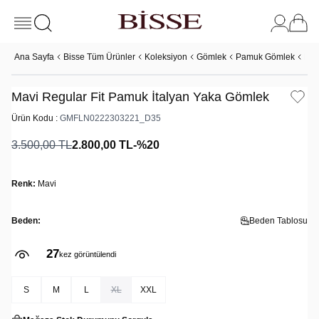
Ana Sayfa
Bisse Tüm Ürünler
Koleksiyon
Gömlek
Pamuk Gömlek
Mav
Mavi Regular Fit Pamuk İtalyan Yaka Gömlek
Ürün Kodu :
GMFLN0222303221_D35
3.500,00
TL
2.800,00
TL
-%
20
Renk:
Mavi
Beden:
Beden Tablosu
27
kez görüntülendi
S
M
L
XL
XXL