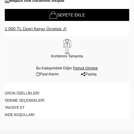
Mağaza Stok Durumunu Sorgula
SEPETE EKLE
1.000 TL Üzeri Kargo Ücretsiz 🎉
Kombinini Tamamla
Bu Kategorideki Diğer
Pamuk Gömlek
Fiyat Alarmı
Paylaş
ÜRÜN ÖZELLIKLERI
ÖDEME SEÇENEKLERI
TAVSIYE ET
İADE KOŞULLARI