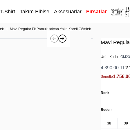
T-Shirt
Takım Elbise
Aksesuarlar
Fırsatlar
lek
Mavi Regular Fit Pamuk İtalyan Yaka Kareli Gömlek
Mavi Regula
Ürün Kodu :
GM23
4.390,00
TL
2.
1.756,0
Sepette
Renk:
Beden:
38
39