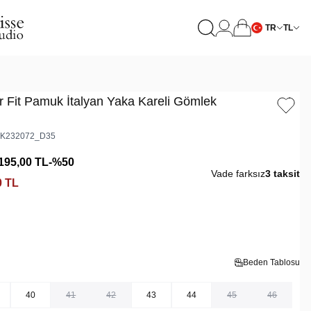
TR
TL
r Fit Pamuk İtalyan Yaka Kareli Gömlek
K232072_D35
195,00
TL
-%
50
Vade farksız
3 taksit
0
TL
Beden Tablosu
40
41
42
43
44
45
46