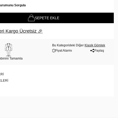
Durumunu Sorgula
SEPETE EKLE
ri Kargo Ücretsiz 🎉
Bu Kategorideki Diğer
Klasik Gömlek
Fiyat Alarmı
Paylaş
binini Tamamla
RI
KLERI