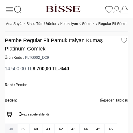
Ana Sayfa
Bisse Tüm Ürünler
Koleksiyon
Gömlek
Regular Fit Gömlek
Pembe Regular Fit Pamuk İtalyan Kumaş
Platinum Gömlek
Ürün Kodu :
PLTG002_D29
14.500,00
TL
8.700,00
TL
-%
40
Renk:
Pembe
Beden:
Beden Tablosu
3
kez sepete eklendi
38
39
40
41
42
43
44
45
46