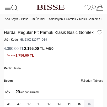
Ana Sayfa
Bisse Tüm Ürünler
Koleksiyon
Gömlek
Klasik Gömlek
Hard
Hardal Regular Fit Pamuk Klasik Basic Gömlek
Ürün Kodu :
GM23K232077_D19
4.390,00
TL
2.195,00
TL
-%
50
1.756,00
TL
Sepette
Renk:
Hardal
Beden:
Beden Tablosu
29
kez görüntülendi
38
39
40
41
42
43
44
45
46