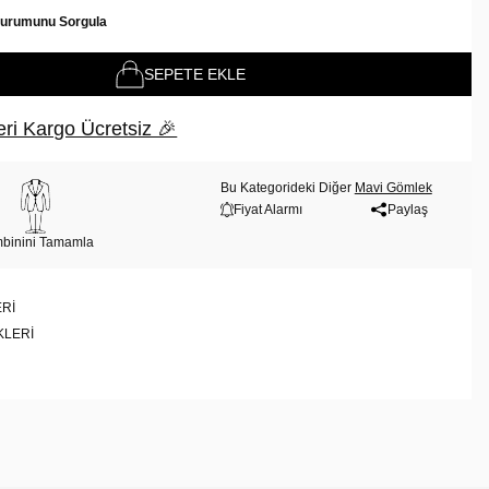
Durumunu Sorgula
SEPETE EKLE
ri Kargo Ücretsiz 🎉
Bu Kategorideki Diğer
Mavi Gömlek
Fiyat Alarmı
Paylaş
binini Tamamla
RI
KLERI