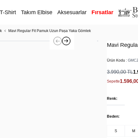
T-Shirt
Takım Elbise
Aksesuarlar
Fırsatlar
k
Mavi Regular Fit Pamuk Uzun Paşa Yaka Gömlek
Mavi Regula
Ürün Kodu :
GMCZ
3.990,00
TL
1.
1.596,0
Sepette
Renk:
Beden:
S
M