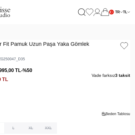
TR
TL
r Fit Pamuk Uzun Paşa Yaka Gömlek
G250047_D35
995,00
TL
-%
50
Vade farksız
3 taksit
0
TL
Beden Tablosu
L
XL
XXL