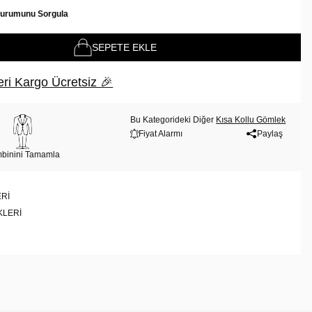
Durumunu Sorgula
SEPETE EKLE
ri Kargo Ücretsiz 🎉
Bu Kategorideki Diğer
Kısa Kollu Gömlek
Fiyat Alarmı
Paylaş
binini Tamamla
RI
KLERI