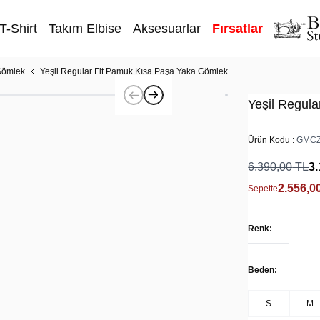
T-Shirt
Takım Elbise
Aksesuarlar
Fırsatlar
Gömlek
Yeşil Regular Fit Pamuk Kısa Paşa Yaka Gömlek
Yeşil Regul
Ürün Kodu :
GMCZ
6.390,00
TL
3.
2.556,0
Sepette
Renk:
Beden:
S
M