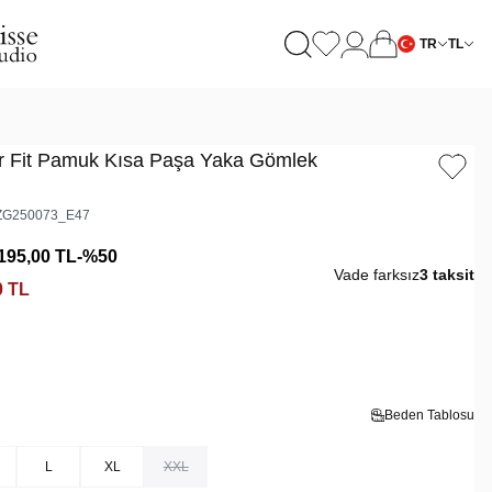
TR
TL
ar Fit Pamuk Kısa Paşa Yaka Gömlek
G250073_E47
195,00
TL
-%
50
Vade farksız
3 taksit
0
TL
Beden Tablosu
L
XL
XXL