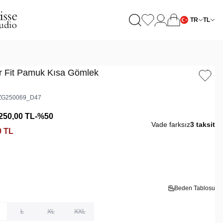
TR
TL
ar Fit Pamuk Kısa Gömlek
G250069_D47
250,00
TL
-%
50
Vade farksız
3 taksit
0
TL
Beden Tablosu
L
XL
XXL