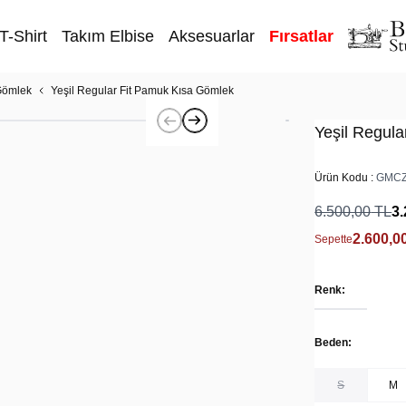
T-Shirt
Takım Elbise
Aksesuarlar
Fırsatlar
Gömlek
Yeşil Regular Fit Pamuk Kısa Gömlek
Yeşil Regul
Ürün Kodu :
GMCZ
6.500,00
TL
3.
2.600,0
Sepette
Renk:
Beden:
S
M