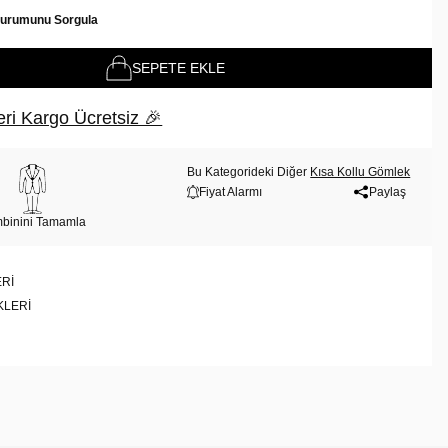
Durumunu Sorgula
SEPETE EKLE
ri Kargo Ücretsiz 🎉
Bu Kategorideki Diğer
Kısa Kollu Gömlek
Fiyat Alarmı
Paylaş
binini Tamamla
RI
KLERI