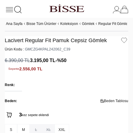
Ana Sayfa
Bisse Tüm Ürünler
Koleksiyon
Gömlek
Regular Fit Gömlek
Lacivert Regular Fit Pamuk Cepsiz Gömlek
Ürün Kodu :
GMCZG4KPAL242062_C39
6.390,00
TL
3.195,00
TL
-%
50
2.556,00
TL
Sepette
Renk:
Beden:
Beden Tablosu
3
kez sepete eklendi
S
M
L
XL
XXL