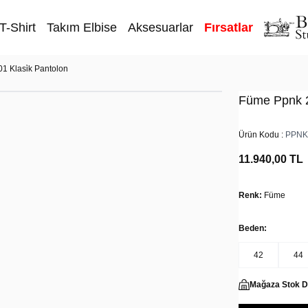
T-Shirt
Takım Elbise
Aksesuarlar
Fırsatlar
 Klasi̇k Pantolon
Füme Ppnk 2
Ürün Kodu :
PPNK
11.940,00
TL
Renk:
Füme
Beden:
42
44
Mağaza Stok 