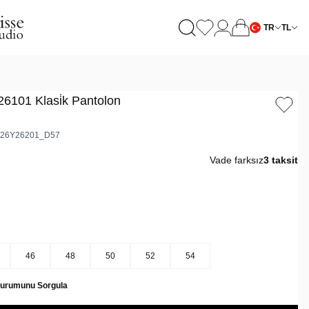
TR
TL
6101 Klasi̇k Pantolon
26Y26201_D57
Vade farksız
3 taksit
46
48
50
52
54
Durumunu Sorgula