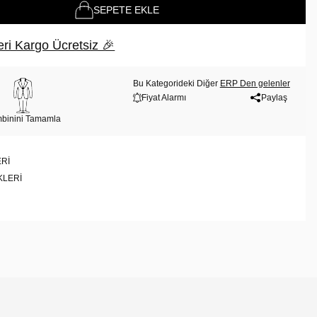
SEPETE EKLE
ri Kargo Ücretsiz 🎉
Bu Kategorideki Diğer
ERP Den gelenler
Fiyat Alarmı
Paylaş
binini Tamamla
RI
KLERI