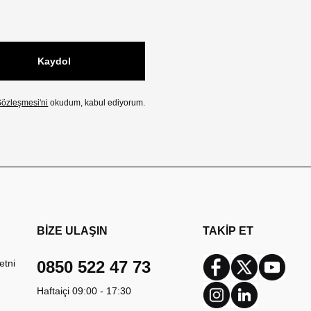
Kaydol
özleşmesi'ni
okudum, kabul ediyorum.
BİZE ULAŞIN
TAKİP ET
etni
0850 522 47 73
Facebook
Twitter
Youtub
Haftaiçi 09:00 - 17:30
Instagram
Linkedin