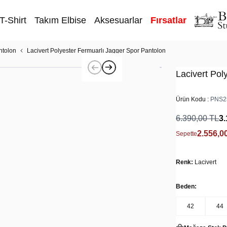
T-Shirt
Takım Elbise
Aksesuarlar
Fırsatlar
ntolon
Lacivert Polyester Fermuarlı Jagger Spor Pantolon
Lacivert Pol
Ürün Kodu :
PNS2
6.390,00
TL
3.
2.556,0
Sepette
Renk:
Lacivert
Beden:
42
44