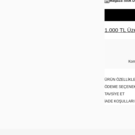
Mağaza Stok 
1.000 TL Üze
Kom
ÜRÜN ÖZELLIKLE
ÖDEME SEÇENE
TAVSIYE ET
İADE KOŞULLARI