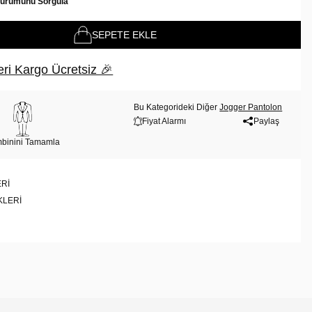
Durumunu Sorgula
SEPETE EKLE
ri Kargo Ücretsiz 🎉
Bu Kategorideki Diğer
Jogger Pantolon
Fiyat Alarmı
Paylaş
binini Tamamla
RI
KLERI