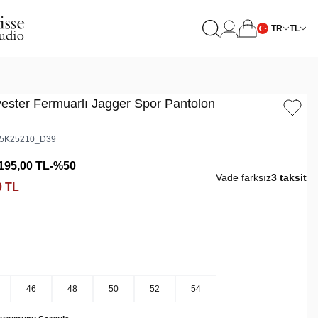
TR
TL
yester Fermuarlı Jagger Spor Pantolon
5K25210_D39
195,00
TL
-%
50
Vade farksız
3 taksit
0
TL
46
48
50
52
54