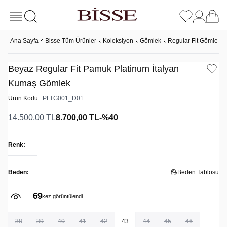
Ana Sayfa
Bisse Tüm Ürünler
Koleksiyon
Gömlek
Regular Fit Gömlek
Beyaz Regular Fit Pamuk Platinum İtalyan
Kumaş Gömlek
Ürün Kodu :
PLTG001_D01
14.500,00
TL
8.700,00
TL
-%
40
Renk:
Beden:
Beden Tablosu
69
kez görüntülendi
38
39
40
41
42
43
44
45
46