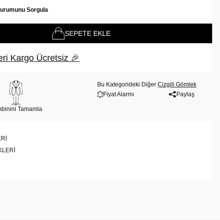
Durumunu Sorgula
SEPETE EKLE
ri Kargo Ücretsiz 🎉
Bu Kategorideki Diğer
Çizgili Gömlek
Fiyat Alarmı
Paylaş
binini Tamamla
RI
KLERI