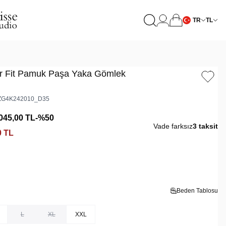
TR
TL
r Fit Pamuk Paşa Yaka Gömlek
G4K242010_D35
045,00
TL
-%
50
Vade farksız
3 taksit
0
TL
Beden Tablosu
L
XL
XXL