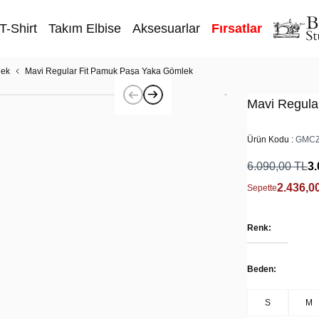
T-Shirt
Takım Elbise
Aksesuarlar
Fırsatlar
lek
Mavi Regular Fit Pamuk Paşa Yaka Gömlek
Mavi Regula
Ürün Kodu :
GMCZ
6.090,00
TL
3.
2.436,0
Sepette
Renk:
Beden:
S
M