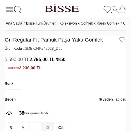
Ana Sayfa
Bisse Tüm Ürünler
Koleksiyon
Gömlek
Kareli Gömlek
Gri 
Gri Regular Fit Pamuk Paşa Yaka Gömlek
Ürün Kodu :
GMEKS4K242028_D55
5.590,00
TL
2.795,00
TL
-%
50
2.236,00
TL
Sepette
Renk:
Beden:
Beden Tablosu
38
kez görüntülendi
S
M
L
XL
XXL