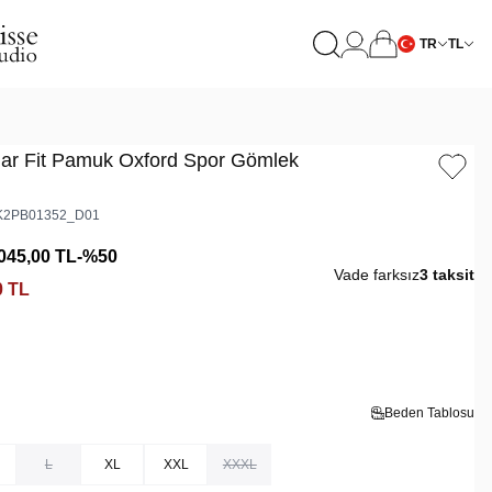
TR
TL
ar Fit Pamuk Oxford Spor Gömlek
2PB01352_D01
045,00
TL
-%
50
Vade farksız
3 taksit
0
TL
Beden Tablosu
L
XL
XXL
XXXL