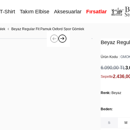
T-Shirt
Takım Elbise
Aksesuarlar
Fırsatlar
lek
Beyaz Regular Fit Pamuk Oxford Spor Gömlek
Beyaz Regul
Ürün Kodu :
GMOK
6.090,00
TL
3.
2.436,0
Sepette
Renk:
Beyaz
Beden:
S
M