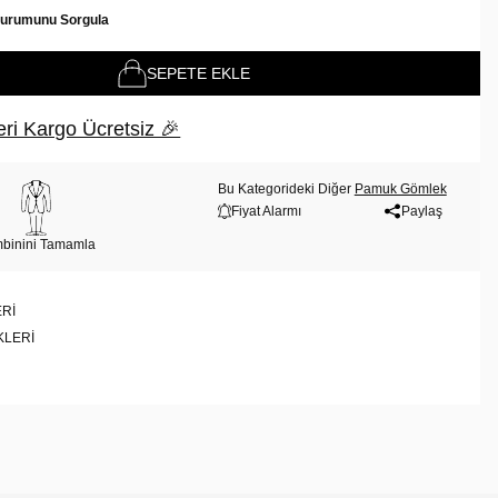
Durumunu Sorgula
SEPETE EKLE
ri Kargo Ücretsiz 🎉
Bu Kategorideki Diğer
Pamuk Gömlek
Fiyat Alarmı
Paylaş
binini Tamamla
RI
KLERI