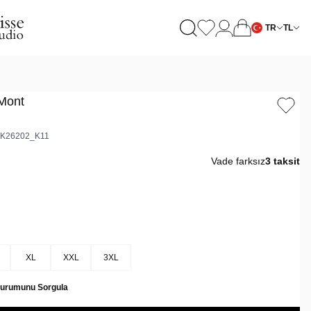
TR
TL
Mont
K26202_K11
Vade farksız
3 taksit
XL
XXL
3XL
Durumunu Sorgula