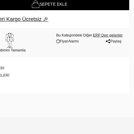
SEPETE EKLE
ri Kargo Ücretsiz 🎉
Bu Kategorideki Diğer
ERP Den gelenler
Fiyat Alarmı
Paylaş
binini Tamamla
RI
KLERI