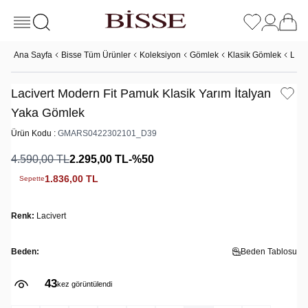
Ana Sayfa
Bisse Tüm Ürünler
Koleksiyon
Gömlek
Klasik Gömlek
Laci
Lacivert Modern Fit Pamuk Klasik Yarım İtalyan
Yaka Gömlek
Ürün Kodu :
GMARS0422302101_D39
4.590,00
TL
2.295,00
TL
-%
50
1.836,00
TL
Sepette
Renk:
Lacivert
Beden:
Beden Tablosu
43
kez görüntülendi