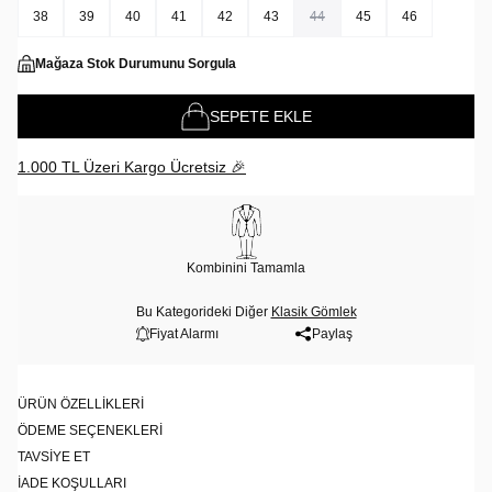
38
39
40
41
42
43
44
45
46
Mağaza Stok Durumunu Sorgula
SEPETE EKLE
1.000 TL Üzeri Kargo Ücretsiz 🎉
Kombinini Tamamla
Bu Kategorideki Diğer
Klasik Gömlek
Fiyat Alarmı
Paylaş
ÜRÜN ÖZELLIKLERI
ÖDEME SEÇENEKLERI
TAVSIYE ET
İADE KOŞULLARI