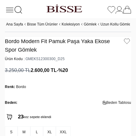
Ana Sayfa
Bisse Tüm Ürünler
Koleksiyon
Gömlek
Uzun Kollu Gömlek
Bordo Modern Fit Pamuk Paşa Yaka Ekose
Spor Gömlek
Ürün Kodu :
GMEKS12300300_D25
3.250,00
TL
2.600,00
TL
-%
20
Renk:
Bordo
Beden:
Beden Tablosu
23
2
kez sepete eklendi
kez satın alındı
S
M
L
XL
XXL