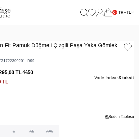
TR
TL
n Fit Pamuk Düğmeli Çizgili Paşa Yaka Gömlek
G1722300201_D99
295,00
TL
-%
50
Vade farksız
3 taksit
0
TL
Beden Tablosu
L
XL
XXL