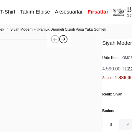
T-Shirt
Takım Elbise
Aksesuarlar
Fırsatlar
lek
Siyah Modern Fit Pamuk Düğmeli Çizgili Paşa Yaka Gömlek
Siyah Moder
Ürün Kodu :
GMCZ
4.590,00
TL
2.
1.836,0
Sepette
Renk:
Siyah
Beden:
S
M