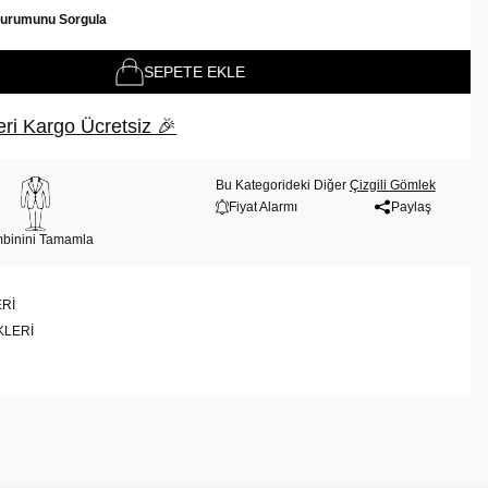
Durumunu Sorgula
SEPETE EKLE
ri Kargo Ücretsiz 🎉
Bu Kategorideki Diğer
Çizgili Gömlek
Fiyat Alarmı
Paylaş
binini Tamamla
RI
KLERI