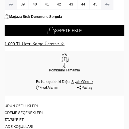
38
39
40
41
42
43
44
45
46
Mağaza Stok Durumunu Sorgula
SEPETE EKLE
1.000 TL Üzeri Kargo Ücretsiz 🎉
Kombinini Tamamla
Bu Kategorideki Diğer
Siyah Gömlek
Fiyat Alarmı
Paylaş
ÜRÜN ÖZELLIKLERI
ÖDEME SEÇENEKLERI
TAVSIYE ET
İADE KOŞULLARI