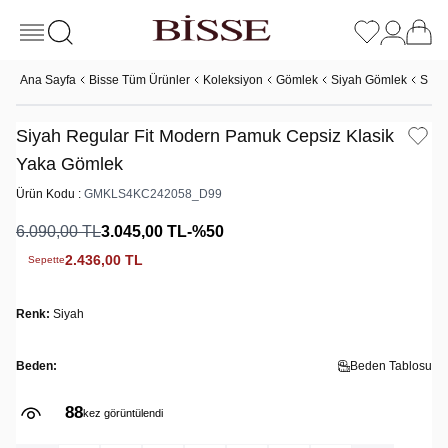
Ana Sayfa
Bisse Tüm Ürünler
Koleksiyon
Gömlek
Siyah Gömlek
Siya
Siyah Regular Fit Modern Pamuk Cepsiz Klasik
Yaka Gömlek
Ürün Kodu :
GMKLS4KC242058_D99
6.090,00
TL
3.045,00
TL
-%
50
2.436,00
TL
Sepette
Renk:
Siyah
Beden:
Beden Tablosu
88
kez görüntülendi