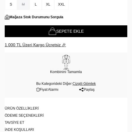
S
M
L
XL
XXL
Mağaza Stok Durumunu Sorgula
SEPETE EKLE
1.000 TL Üzeri Kargo Ücretsiz 🎉
Kombinini Tamamla
Bu Kategorideki Diğer
Çizgili Gömlek
Fiyat Alarmı
Paylaş
ÜRÜN ÖZELLIKLERI
ÖDEME SEÇENEKLERI
TAVSIYE ET
İADE KOŞULLARI