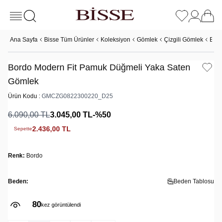
Ana Sayfa
Bisse Tüm Ürünler
Koleksiyon
Gömlek
Çizgili Gömlek
Bord
Bordo Modern Fit Pamuk Düğmeli Yaka Saten
Gömlek
Ürün Kodu :
GMCZG0822300220_D25
6.090,00
TL
3.045,00
TL
-%
50
2.436,00
TL
Sepette
Renk:
Bordo
Beden:
Beden Tablosu
80
kez görüntülendi